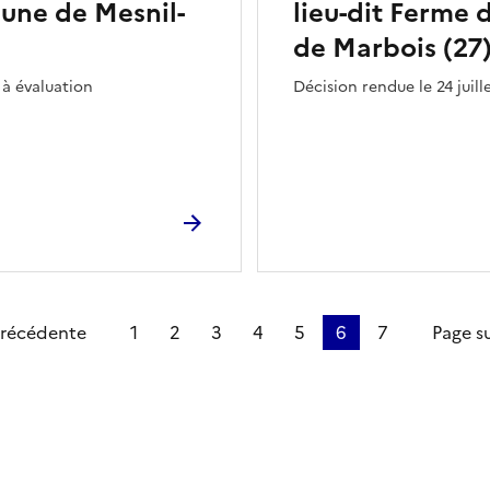
mune de Mesnil-
lieu-dit Ferme 
de Marbois (27
 à évaluation
Décision rendue le 24 juil
ge
précédente
1
2
3
4
5
6
7
Page s
ien de la page dans le presse-papier