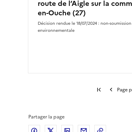
route de l’Aigle sur la com
en-Ouche (27)
Décision rendue le 18/07/2024 : non-soumission
environnementale
Première pa
Page 
Partager la page
Partager sur Facebook
Partager sur X
Partager sur LinkedIn
Partager par email
Copier le l