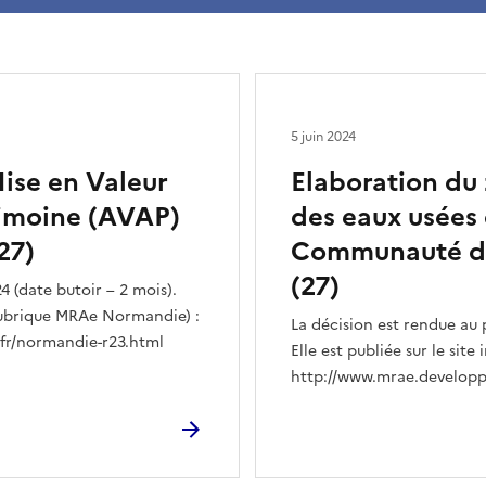
5 juin 2024
Mise en Valeur
Elaboration du
trimoine (AVAP)
des eaux usées
27)
Communauté d’
(27)
4 (date butoir – 2 mois).
 (rubrique MRAe Normandie) :
La décision est rendue au p
fr/normandie-r23.html
Elle est publiée sur le si
http://www.mrae.developp