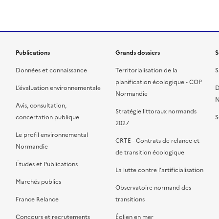
Publications
Grands dossiers
S
Données et connaissance
Territorialisation de la
S
planification écologique - COP
L’évaluation environnementale
D
Normandie
N
Avis, consultation,
Stratégie littoraux normands
concertation publique
S
2027
Le profil environnemental
CRTE - Contrats de relance et
Normandie
de transition écologique
Études et Publications
La lutte contre l’artificialisation
Marchés publics
Observatoire normand des
France Relance
transitions
Concours et recrutements
Éolien en mer