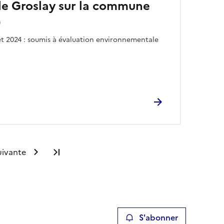
de Groslay sur la commune
)
let 2024 : soumis à évaluation environnementale
uivante
Dernière page
S'abonner