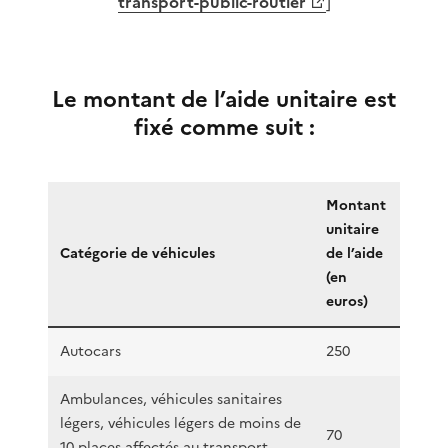
transport-public-routier
]
Le montant de l’aide unitaire est
fixé comme suit :
Montant
unitaire
Catégorie de véhicules
de l’aide
(en
euros)
Autocars
250
Ambulances, véhicules sanitaires
légers, véhicules légers de moins de
70
10 places affectés au transport