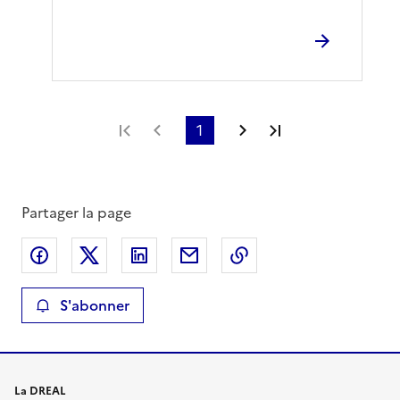
Première page
Page précédente
1
Page suivante
Dernière page
Partager la page
Partager sur Facebook
Partager sur X
Partager sur LinkedIn
Partager par email
Copier le lien de la 
S'abonner
La DREAL