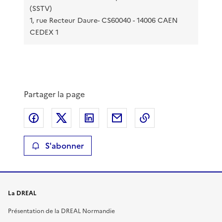
(SSTV)
1, rue Recteur Daure- CS60040 - 14006 CAEN
CEDEX 1
Partager la page
Partager sur Facebook
Partager sur X
Partager sur LinkedIn
Partager par email
Copier le lien de 
S'abonner
La DREAL
Présentation de la DREAL Normandie