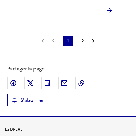
Première page
Page précédente
1
Page suivante
Dernière page
Partager la page
Partager sur Facebook
Partager sur X
Partager sur LinkedIn
Partager par email
Copier le lien de la 
S'abonner
La DREAL