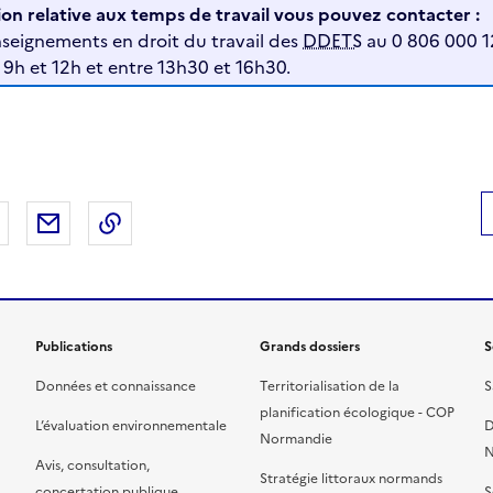
on relative aux temps de travail vous pouvez contacter :
enseignements en droit du travail des
DDETS
au 0 806 000 12
e 9h et 12h et entre 13h30 et 16h30.
 Facebook
er sur X
Partager sur LinkedIn
Partager par email
Copier le lien de la page dans le presse-pap
Publications
Grands dossiers
S
Données et connaissance
Territorialisation de la
S
planification écologique - COP
L’évaluation environnementale
D
Normandie
N
Avis, consultation,
Stratégie littoraux normands
concertation publique
S