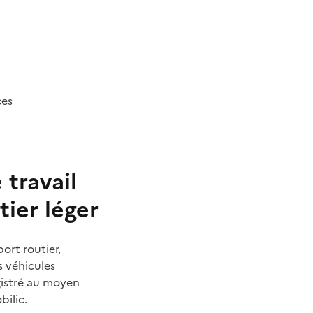
ces
 travail
tier léger
ort routier,
s véhicules
egistré au moyen
bilic.