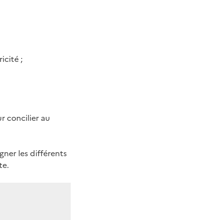
icité ;
r concilier au
ner les différents
te.