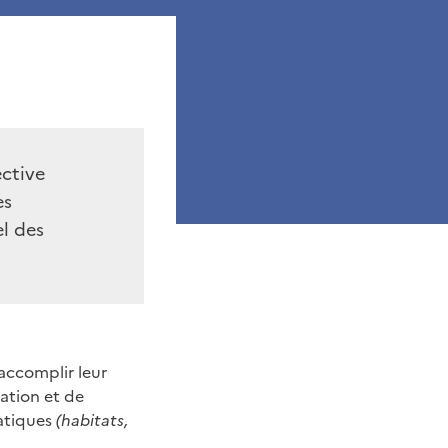
ective
es
l des
accomplir leur
tation et de
uatiques
(habitats,