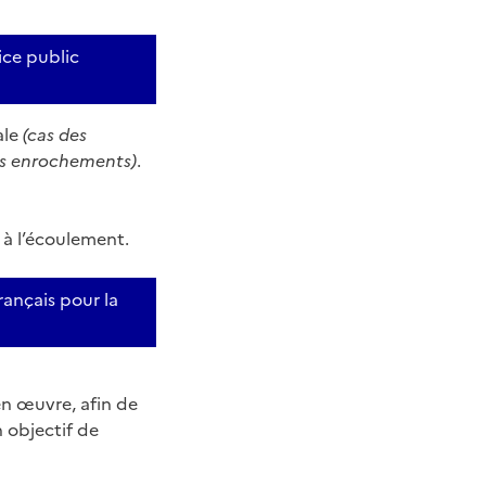
ice public
ale
(cas des
des enrochements)
.
à l’écoulement.
rançais pour la
en œuvre, afin de
 objectif de