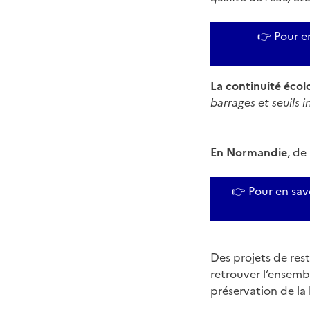
👉 Pour en
La continuité écol
barrages et seuils i
En Normandie
, de
👉 Pour en savo
Des projets de res
retrouver l’ensemb
préservation de la 