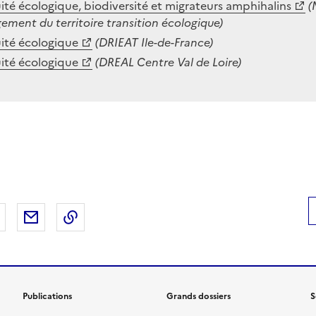
ité écologique, biodiversité et migrateurs amphihalins
(
ment du territoire transition écologique)
ité écologique
(DRIEAT Ile-de-France)
ité écologique
(DREAL Centre Val de Loire)
 Facebook
er sur X
Partager sur LinkedIn
Partager par email
Copier le lien de la page dans le presse-pap
Publications
Grands dossiers
S