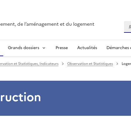
onnement, de l’aménagement et du logement
Re
Grands dossiers
Presse
Actualités
Démarches e
rvation et Statistiques, Indicateurs
Observation et Statistiques
Loge
ruction