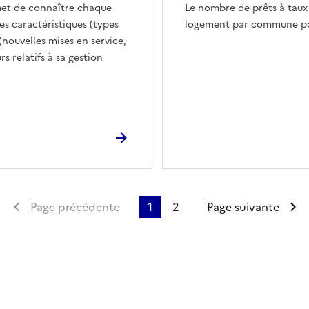
rmet de connaître chaque
Le nombre de prêts à taux 
es caractéristiques (types
logement par commune po
 (nouvelles mises en service,
s relatifs à sa gestion
Première page
Page précédente
1
2
Page suivante
ien de la page dans le presse-papier