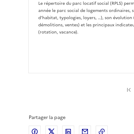
Le répertoire du parc locatif social (RPLS) pe
année le parc social de logements ordinaires, s
d’habitat, typologies, loyers, …), son évolution
démolitions, ventes) et les principaux indicateur
(rotation, vacance).
Partager la page
Partager sur Facebook
Partager sur X
Partager sur LinkedIn
Partager par email
Copier le l