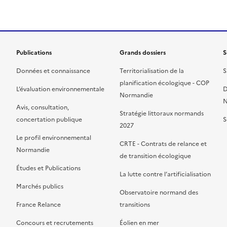
Publications
Grands dossiers
S
Données et connaissance
Territorialisation de la
S
planification écologique - COP
L’évaluation environnementale
D
Normandie
N
Avis, consultation,
Stratégie littoraux normands
concertation publique
S
2027
Le profil environnemental
CRTE - Contrats de relance et
Normandie
de transition écologique
Études et Publications
La lutte contre l’artificialisation
Marchés publics
Observatoire normand des
France Relance
transitions
Concours et recrutements
Éolien en mer