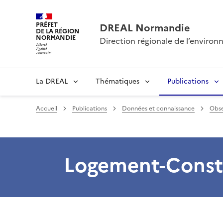
PRÉFET
DREAL Normandie
DE LA RÉGION
NORMANDIE
Direction régionale de l’envir
La DREAL
Thématiques
Publications
Accueil
Publications
Données et connaissance
Obse
Logement-Const