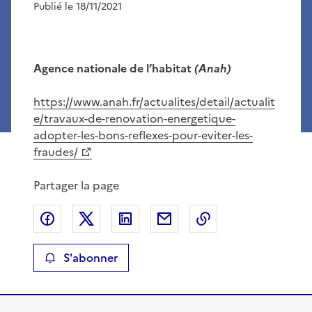
Publié le 18/11/2021
Agence nationale de l’habitat
(Anah)
https://www.anah.fr/actualites/detail/actualit
e/travaux-de-renovation-energetique-
adopter-les-bons-reflexes-pour-eviter-les-
fraudes/
Partager la page
Partager sur Facebook
Partager sur X
Partager sur LinkedIn
Partager par email
Copier le lien de 
S'abonner