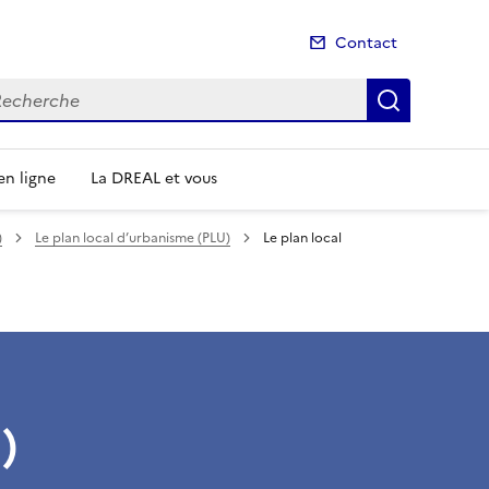
Contact
cherche
Recherch
n ligne
La DREAL et vous
)
Le plan local d’urbanisme (PLU)
Le plan local
)