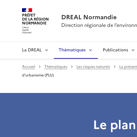
PRÉFET
DREAL Normandie
DE LA RÉGION
NORMANDIE
Direction régionale de l’envir
La DREAL
Thématiques
Publications
Accueil
Thématiques
Les risques naturels
La prévent
d’urbanisme (PLU)
Le plan