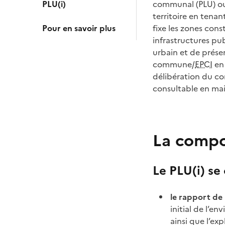
PLU(i)
communal (PLU) ou
territoire en tena
Pour en savoir plus
fixe les zones cons
infrastructures pu
urbain et de préser
commune/
EPCI
en 
délibération du c
consultable en mair
La compos
Le PLU(i) s
le rapport de 
initial de l’e
ainsi que l’exp