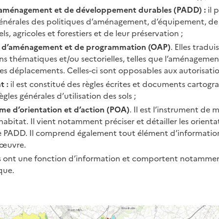
d’aménagement et de développement durables (PADD) :
il 
générales des politiques d’aménagement, d’équipement, de
s, agricoles et forestiers et de leur préservation ;
ns d’aménagement et de programmation (OAP)
. Elles tradu
ns thématiques et/ou sectorielles, telles que l’aménagement,
les déplacements. Celles-ci sont opposables aux autorisati
t :
il est constitué des règles écrites et documents cartog
règles générales d’utilisation des sols ;
e d’orientation et d’action (POA)
. Il est l’instrument de
’habitat. Il vient notamment préciser et détailler les orienta
 le PADD. Il comprend également tout élément d’informatio
 œuvre.
s ont une fonction d’information et comportent notamment
ique.