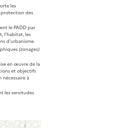
porte les
 protection des
isent le PADD par
 l’habitat, les
ons d’urbanisme.
raphiques
(zonages)
 mise en œuvre de la
tions et objectifs
n nécessaire à
 les servitudes