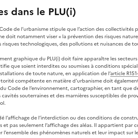
es dans le PLU(i)
u Code de l’urbanisme stipule que l’action des collectivités
e doit notamment viser « la prévention des risques naturels
s risques technologiques, des pollutions et nuisances de to
glement graphique du PLU(i) doit faire apparaître les secteurs
stifie que soient interdites ou soumises à conditions spécial
stallations de toute nature, en application de l’
article R15
autorité compétente en matière d’urbanisme doit également
6 du Code de l’environnement, cartographier, en tant que de 
s cavités souterraines et des marnières susceptibles de pr
ol.
é l’affichage de l’interdiction ou des conditions de constr
s et pas seulement l’affichage des aléas. Il appartient par 
l’ensemble des phénomènes naturels et leur impact sur le 