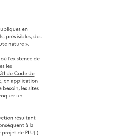
 publiques en
, prévisibles, des
ute nature ».
 où l’existence de
es les
1-31 du Code de
, en application
besoin, les sites
ovoquer un
uction résultant
conséquent à la
projet de PLU(i).