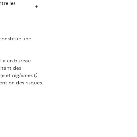
tre les
l constitue une
el à un bureau
aitant des
ge et règlement)
ention des risques.