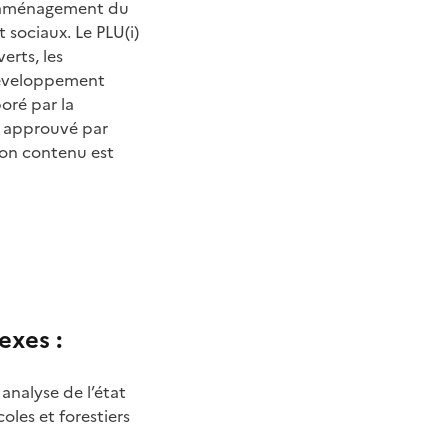
 l’aménagement du
 sociaux. Le PLU(i)
erts, les
 développement
boré par la
st approuvé par
Son contenu est
exes :
analyse de l’état
oles et forestiers