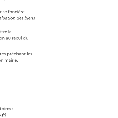
rise foncière
aluation des biens
tre la
ion au recul du
es précisant les
en mairie.
oires :
.fr)