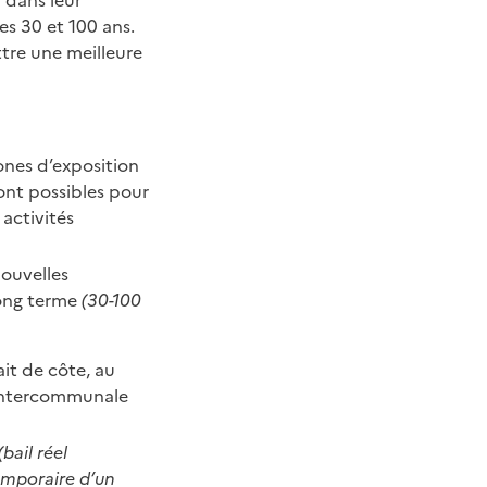
 dans leur
s 30 et 100 ans.
ttre une meilleure
ones d’exposition
ont possibles pour
activités
nouvelles
long terme
(30-100
ait de côte, au
 intercommunale
(bail réel
emporaire d’un