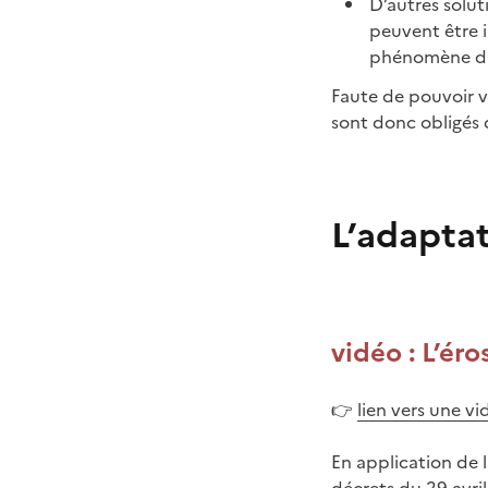
D’autres solut
peuvent être 
phénomène d’é
Faute de pouvoir vr
sont donc obligés 
L’adaptat
vidéo : L’éro
👉
lien vers une vi
En application de 