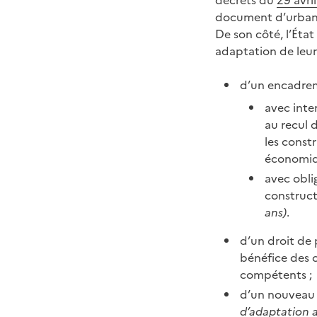
décrets du
29 avri
document d’urbanis
De son côté, l’Éta
adaptation de leur 
d’un encadrem
avec inte
au recul 
les const
économiqu
avec obli
construct
ans)
.
d’un droit de 
bénéfice des 
compétents ;
d’un nouveau 
d’adaptation 