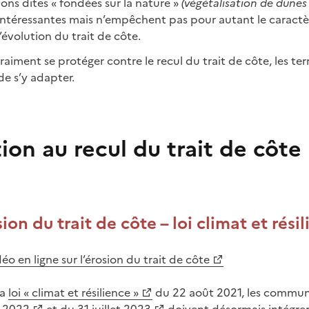
ions dites « fondées sur la nature »
(végétalisation de dunes
intéressantes mais n’empêchent pas pour autant le caractè
volution du trait de côte.
aiment se protéger contre le recul du trait de côte, les ter
de s’y adapter.
ion au recul du trait de côte
sion du trait de côte – loi climat et rési
déo en ligne sur l’érosion du trait de côte
la
loi « climat et résilience »
du 22 août 2021, les communes