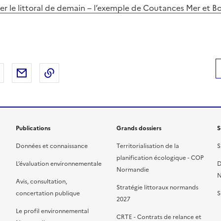
er le littoral de demain – l’exemple de Coutances Mer et B
 Facebook
er sur X
Partager sur LinkedIn
Partager par email
Copier le lien de la page dans le presse-pap
Publications
Grands dossiers
S
Données et connaissance
Territorialisation de la
S
planification écologique - COP
L’évaluation environnementale
D
Normandie
N
Avis, consultation,
Stratégie littoraux normands
concertation publique
S
2027
Le profil environnemental
CRTE - Contrats de relance et