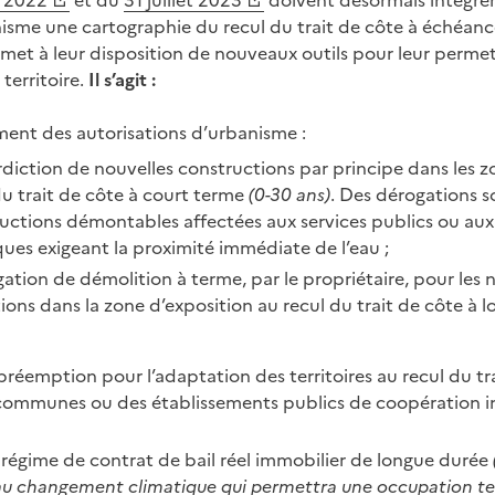
l 2022
et du
31 juillet 2023
doivent désormais intégrer
me une cartographie du recul du trait de côte à échéance
t met à leur disposition de nouveaux outils pour leur perme
territoire.
Il s’agit :
ent des autorisations d’urbanisme :
rdiction de nouvelles constructions par principe dans les z
du trait de côte à court terme
(0-30 ans)
. Des dérogations s
ructions démontables affectées aux services publics ou aux 
es exigeant la proximité immédiate de l’eau ;
gation de démolition à terme, par le propriétaire, pour les 
ions dans la zone d’exposition au recul du trait de côte à 
préemption pour l’adaptation des territoires au recul du tr
communes ou des établissements publics de coopération
régime de contrat de bail réel immobilier de longue durée
au changement climatique qui permettra une occupation t