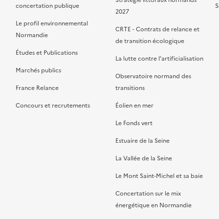
Stratégie littoraux normands
concertation publique
S
2027
Le profil environnemental
CRTE - Contrats de relance et
Normandie
de transition écologique
Études et Publications
La lutte contre l’artificialisation
Marchés publics
Observatoire normand des
France Relance
transitions
Concours et recrutements
Éolien en mer
Le Fonds vert
Estuaire de la Seine
La Vallée de la Seine
Le Mont Saint-Michel et sa baie
Concertation sur le mix
énergétique en Normandie