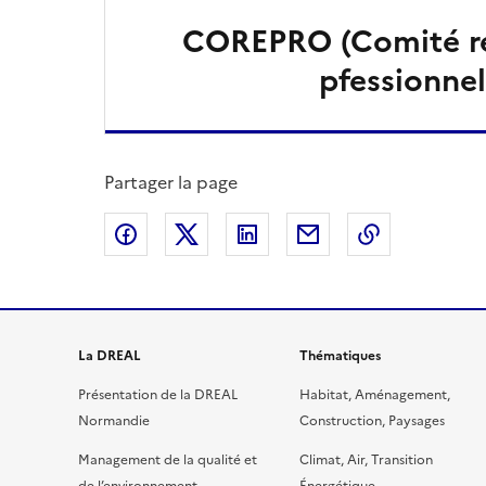
COREPRO (Comité ré
pfessionnel
Partager la page
Partager sur Facebook
Partager sur X
Partager sur LinkedIn
Partager par email
Copier le l
La DREAL
Thématiques
Présentation de la DREAL
Habitat, Aménagement,
Normandie
Construction, Paysages
Management de la qualité et
Climat, Air, Transition