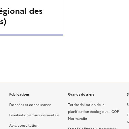
gional des
s)
ien de la page dans le presse-papier
Publications
Grands dossiers
S
Données et connaissance
Territorialisation de la
S
planification écologique - COP
L’évaluation environnementale
D
Normandie
N
Avis, consultation,