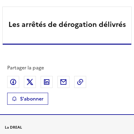
Les arrêtés de dérogation délivrés
Partager la page
Partager sur Facebook
Partager sur X
Partager sur LinkedIn
Partager par email
Copier le lien de la 
S'abonner
La DREAL