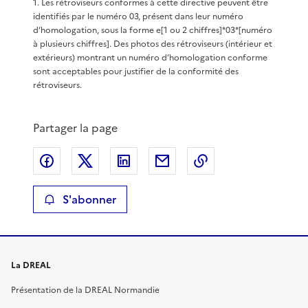
1
.
Les rétroviseurs conformes à cette directive peuvent être
identifiés par le numéro 03, présent dans leur numéro
d’homologation, sous la forme e[1 ou 2 chiffres]*03*[numéro
à plusieurs chiffres]. Des photos des rétroviseurs (intérieur et
extérieurs) montrant un numéro d’homologation conforme
sont acceptables pour justifier de la conformité des
rétroviseurs.
Partager la page
Partager sur Facebook
Partager sur X
Partager sur LinkedIn
Partager par email
Copier le lien de 
S'abonner
La DREAL
Présentation de la DREAL Normandie