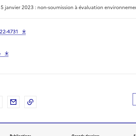
 5 janvier 2023 : non-soumission à évaluation environneme
022-4731
é
 Facebook
er sur X
Partager sur LinkedIn
Partager par email
Copier le lien de la page dans le presse-pap