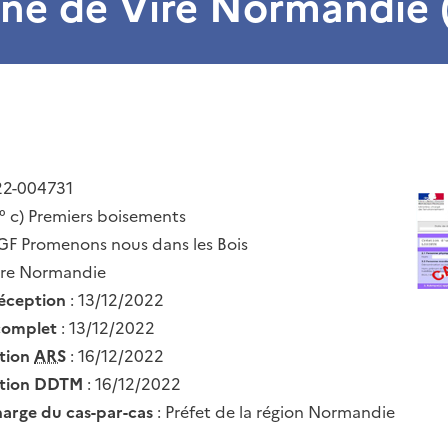
e de Vire Normandie (
22-004731
° c) Premiers boisements
 GF Promenons nous dans les Bois
ire Normandie
réception
: 13/12/2022
complet
: 13/12/2022
ation
ARS
: 16/12/2022
ation DDTM
: 16/12/2022
harge du cas-par-cas
: Préfet de la région Normandie