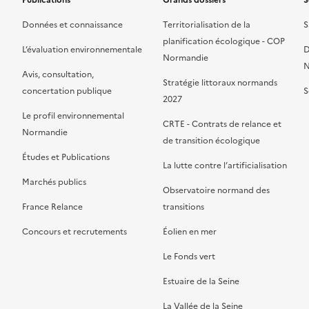
Publications
Grands dossiers
S
Données et connaissance
Territorialisation de la
S
planification écologique - COP
L’évaluation environnementale
D
Normandie
N
Avis, consultation,
Stratégie littoraux normands
concertation publique
S
2027
Le profil environnemental
CRTE - Contrats de relance et
Normandie
de transition écologique
Études et Publications
La lutte contre l’artificialisation
Marchés publics
Observatoire normand des
France Relance
transitions
Concours et recrutements
Éolien en mer
Le Fonds vert
Estuaire de la Seine
La Vallée de la Seine