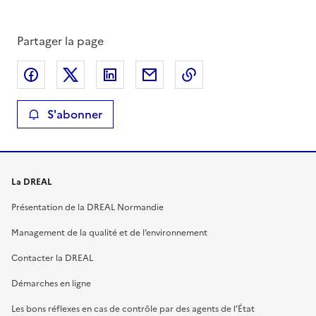
Partager la page
Partager sur Facebook
Partager sur X
Partager sur LinkedIn
Partager par email
Copier le lien de la 
S'abonner
La DREAL
Présentation de la DREAL Normandie
Management de la qualité et de l’environnement
Contacter la DREAL
Démarches en ligne
Les bons réflexes en cas de contrôle par des agents de l’État