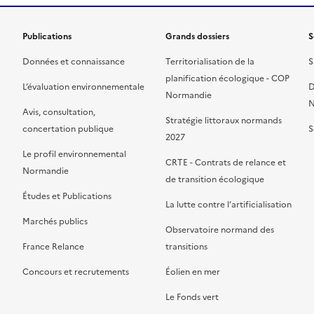
Publications
Grands dossiers
S
Données et connaissance
Territorialisation de la
S
planification écologique - COP
L’évaluation environnementale
D
Normandie
N
Avis, consultation,
Stratégie littoraux normands
concertation publique
S
2027
Le profil environnemental
CRTE - Contrats de relance et
Normandie
de transition écologique
Études et Publications
La lutte contre l’artificialisation
Marchés publics
Observatoire normand des
France Relance
transitions
Concours et recrutements
Éolien en mer
Le Fonds vert