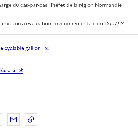
harge du cas-par-cas
: Préfet de la région Normandie
oumission à évaluation environnementale du 15/07/24
te cyclable gaillon
déclaré
 Facebook
er sur X
Partager sur LinkedIn
Partager par email
Copier le lien de la page dans le presse-pap