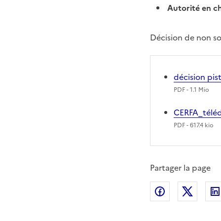
Autorité en c
Décision de non s
décision pis
PDF
- 1.1 Mio
CERFA_télé
PDF
- 617.4 kio
Partager la page
Partager sur
Partag