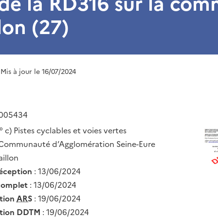
 de la RD316 sur la co
lon (27)
 Mis à jour le 16/07/2024
-005434
° c) Pistes cyclables et voies vertes
 Communauté d’Agglomération Seine-Eure
aillon
réception
: 13/06/2024
complet
: 13/06/2024
ation
ARS
: 19/06/2024
ation DDTM
: 19/06/2024