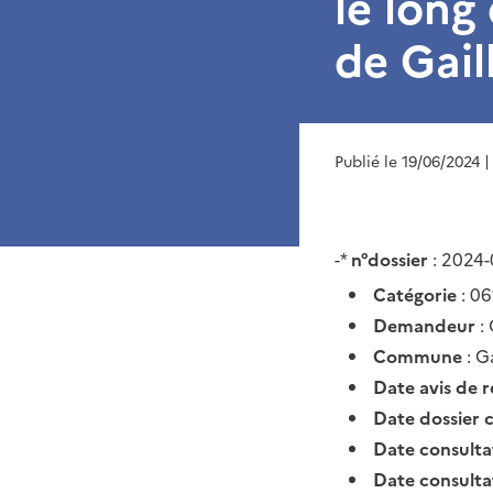
le long
de Gail
Publié le 19/06/2024
|
-*
n°dossier
: 2024
Catégorie
: 06
Demandeur
:
Commune
: G
Date avis de 
Date dossier 
Date consult
Date consult