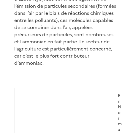
2
l’émission de particules secondaires (formées
dans l’air par le biais de réactions chimiques
entre les polluants), ces molécules capables
de se combiner dans l’air, appelées
précurseurs de particules, sont nombreuses
et l’ammoniac en fait partie. Le secteur de
l’agriculture est particulièrement concerné,
car c’est le plus fort contributeur
d’ammoniac.
E
n
N
o
r
m
a