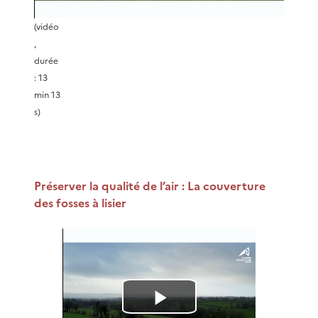
r
(vidéo
,
e
durée
: 13
l
min 13
s)
a
v
Préserver la qualité de l’air : La couverture
i
des fosses à lisier
d
é
o
L