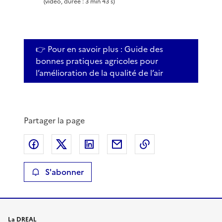
(vidéo, durée : 3 min 43 s)
r
o
e
👉 Pour en savoir plus : Guide des
l
bonnes pratiques agricoles pour
l’amélioration de la qualité de l’air
a
v
Partager la page
i
Partager sur Facebook
Partager sur X
Partager sur LinkedIn
Partager par email
Copier le lien de 
d
S'abonner
é
o
La DREAL