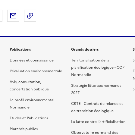
 Facebook
er sur X
Partager sur LinkedIn
Partager par email
Copier le lien de la page dans le presse-pap
Publications
Grands dossiers
S
Données et connaissance
Territorialisation de la
S
planification écologique - COP
L’évaluation environnementale
D
Normandie
N
Avis, consultation,
Stratégie littoraux normands
concertation publique
S
2027
Le profil environnemental
CRTE - Contrats de relance et
Normandie
de transition écologique
Études et Publications
La lutte contre l’artificialisation
Marchés publics
Observatoire normand des