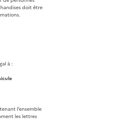
er de personnes
chandises doit être
rmations.
al à :
hicule
ontenant l’ensemble
ment les lettres