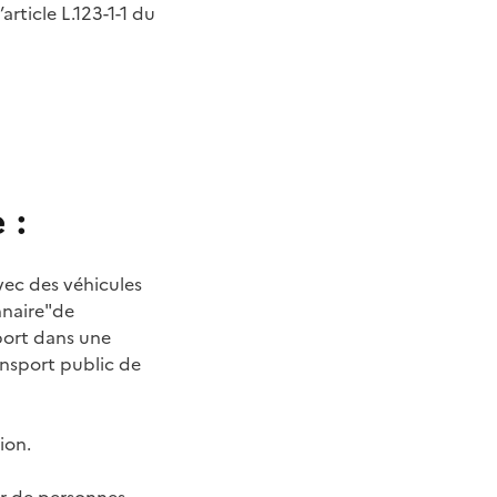
rticle L.123-1-1 du
 :
vec des véhicules
nnaire"de
sport dans une
ansport public de
ion.