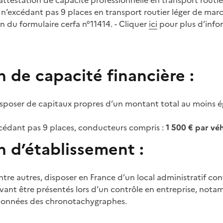
testation de capacité professionnelle en transport routi
 n’excédant pas 9 places en transport routier léger de mar
 du formulaire cerfa n°11414. - Cliquer
ici
pour plus d’info
 de capacité financière :
disposer de capitaux propres d’un montant total au moins ég
xcédant pas 9 places, conducteurs compris :
1 500 € par vé
n d’établissement :
entre autres, disposer en France d’un local administratif c
nt être présentés lors d’un contrôle en entreprise, notam
 données des chronotachygraphes.