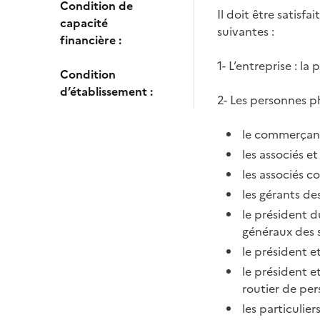
Condition de
Il doit être satisf
capacité
suivantes :
financière :
1- L’entreprise : l
Condition
d’établissement :
2- Les personnes p
le commerçant 
les associés e
les associés 
les gérants de
le président d
généraux des 
le président e
le président e
routier de pe
les particulier