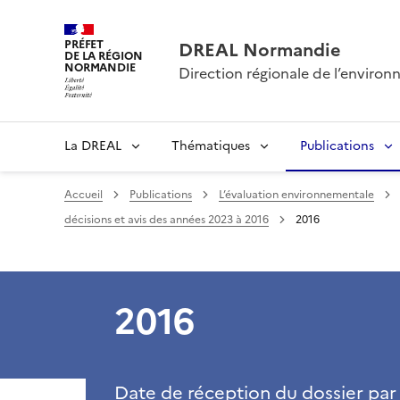
PRÉFET
DREAL Normandie
DE LA RÉGION
NORMANDIE
Direction régionale de l’envir
La DREAL
Thématiques
Publications
Accueil
Publications
L’évaluation environnementale
décisions et avis des années 2023 à 2016
2016
2016
Date de réception du dossier par