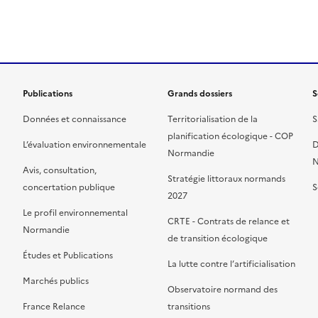
ien de la page dans le presse-papier
Publications
Grands dossiers
S
Données et connaissance
Territorialisation de la
S
planification écologique - COP
L’évaluation environnementale
D
Normandie
N
Avis, consultation,
Stratégie littoraux normands
concertation publique
S
2027
Le profil environnemental
CRTE - Contrats de relance et
Normandie
de transition écologique
Études et Publications
La lutte contre l’artificialisation
Marchés publics
Observatoire normand des
France Relance
transitions