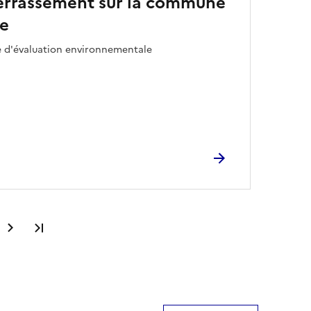
errassement sur la commune
le
e d'évaluation environnementale
Dernière page