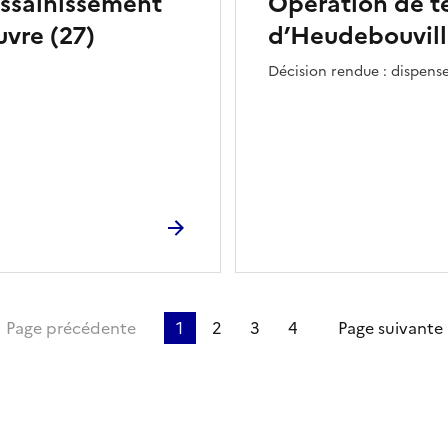
assainissement
Opération de t
vre (27)
d’Heudebouvil
Décision rendue : dispens
ière page
Page précédente
1
2
3
4
Page suivante