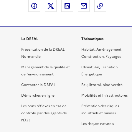
Partager sur Facebook
Partager sur X
Partager sur LinkedIn
Partager par email
Copier le l
La DREAL
Thématiques
Présentation de la DREAL
Habitat, Aménagement,
Normandie
Construction, Paysages
Management de la qualité et
Climat, Air, Transition
de l’environnement
Énergétique
Contacter la DREAL
Eau, littoral, biodiversité
Démarches en ligne
Mobilités et Infrastructures
Les bons réflexes en cas de
Prévention des risques
contrôle par des agents de
industriels et miniers
l’État
Les risques naturels