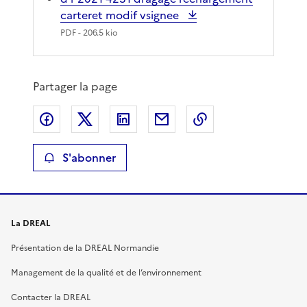
carteret modif vsignee
PDF
- 206.5 kio
Partager la page
Partager sur Facebook
Partager sur X
Partager sur LinkedIn
Partager par email
Copier le lien de 
S'abonner
La DREAL
Présentation de la DREAL Normandie
Management de la qualité et de l’environnement
Contacter la DREAL