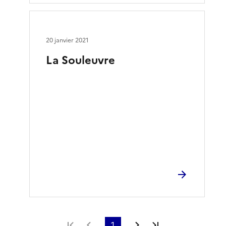
20 janvier 2021
La Souleuvre
Première page
Page précédente
1
Page suivante
Dernière page