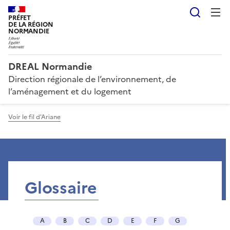
Reche
PRÉFET
DE LA RÉGION
NORMANDIE
DREAL Normandie
Direction régionale de l’environnement, de
l’aménagement et du logement
Voir le fil d'Ariane
Glossaire
A
B
C
D
E
F
G