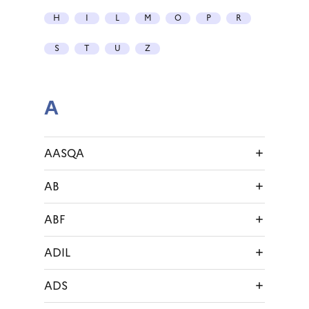
H
I
L
M
O
P
R
S
T
U
Z
A
AASQA
AB
ABF
ADIL
ADS