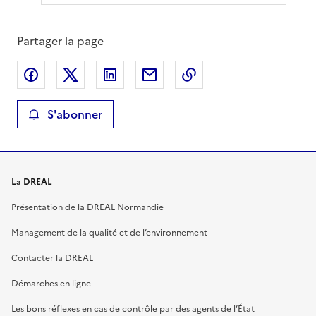
Partager la page
Partager sur Facebook
Partager sur X
Partager sur LinkedIn
Partager par email
Copier le lien de la 
S'abonner
La DREAL
Présentation de la DREAL Normandie
Management de la qualité et de l’environnement
Contacter la DREAL
Démarches en ligne
Les bons réflexes en cas de contrôle par des agents de l’État