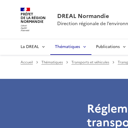
PRÉFET
DREAL Normandie
DE LA RÉGION
NORMANDIE
Direction régionale de l’envir
La DREAL
Thématiques
Publications
Accueil
Thématiques
Transports et véhicules
Transp
Régleme
transp