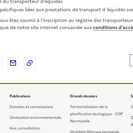
té du transporteur d’équidés
pécifiques liées aux prestations de transport d ’équidés c
 vous êtes soumis à l’inscription au registre des transporteur
rique de notre site internet consacrée aux
conditions d’accè
 Facebook
er sur X
Partager sur LinkedIn
Partager par email
Copier le lien de la page dans le presse-pap
Publications
Grands dossiers
S
Données et connaissance
Territorialisation de la
S
planification écologique - COP
L’évaluation environnementale
D
Normandie
N
Avis, consultation,
Stratégie littoraux normands