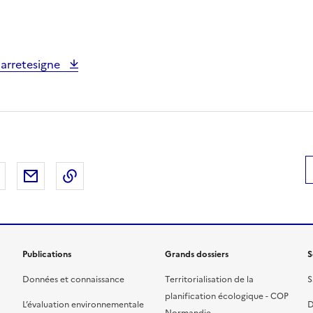
 arretesigne
 Facebook
er sur X
Partager sur LinkedIn
Partager par email
Copier le lien de la page dans le presse-pap
Publications
Grands dossiers
S
Données et connaissance
Territorialisation de la
S
planification écologique - COP
L’évaluation environnementale
D