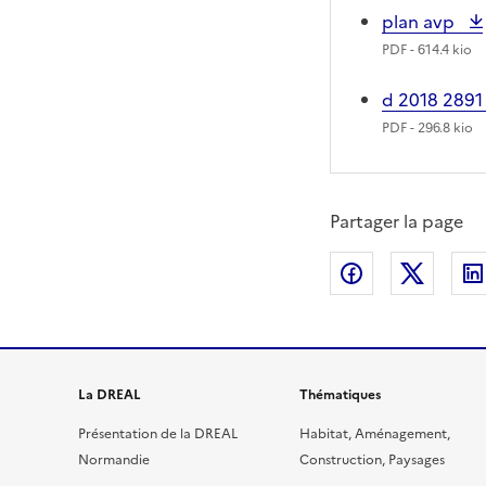
plan avp
PDF
- 614.4 kio
d 2018 2891
PDF
- 296.8 kio
Partager la page
Partager sur
Partag
La DREAL
Thématiques
Présentation de la DREAL
Habitat, Aménagement,
Normandie
Construction, Paysages