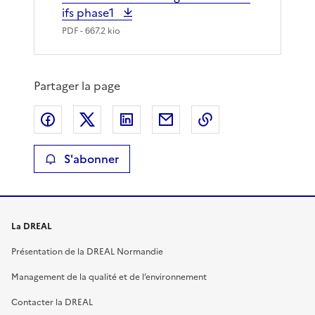
ifs phase1
PDF
- 667.2 kio
Partager la page
Partager sur Facebook
Partager sur X
Partager sur LinkedIn
Partager par email
Copier le lien de 
S'abonner
La DREAL
Présentation de la DREAL Normandie
Management de la qualité et de l’environnement
Contacter la DREAL