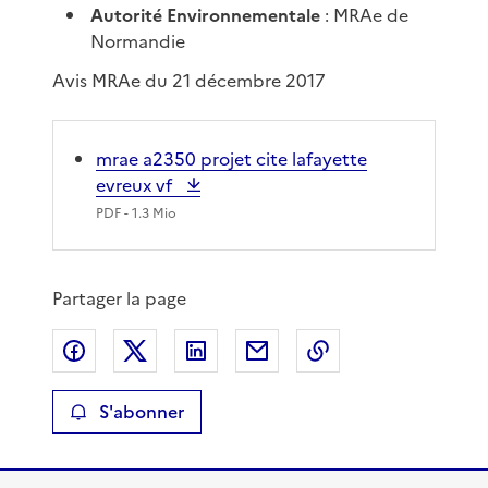
Autorité Environnementale
: MRAe de
Normandie
Avis MRAe du 21 décembre 2017
mrae a2350 projet cite lafayette
evreux vf
PDF
- 1.3 Mio
Partager la page
Partager sur Facebook
Partager sur X
Partager sur LinkedIn
Partager par email
Copier le lien de 
S'abonner