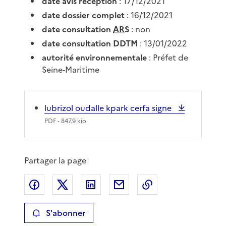
date avis réception
: 17/12/2021
date dossier complet
: 16/12/2021
date consultation
ARS
: non
date consultation DDTM
: 13/01/2022
autorité environnementale
: Préfet de
Seine-Maritime
lubrizol oudalle kpark cerfa signe
PDF
- 847.9 kio
Partager la page
Partager sur Facebook
Partager sur X
Partager sur LinkedIn
Partager par email
Copier le lien de 
S'abonner