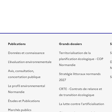
ien de la page dans le presse-papier
Publications
Grands dossiers
S
Données et connaissance
Territorialisation de la
S
planification écologique - COP
L’évaluation environnementale
D
Normandie
N
Avis, consultation,
Stratégie littoraux normands
concertation publique
S
2027
Le profil environnemental
CRTE - Contrats de relance et
Normandie
de transition écologique
Études et Publications
La lutte contre l’artificialisation
Marchés publics