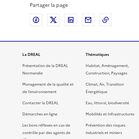
Partager la page
Partager sur Facebook
Partager sur X
Partager sur LinkedIn
Partager par email
Copier le l
La DREAL
Thématiques
Présentation de la DREAL
Habitat, Aménagement,
Normandie
Construction, Paysages
Management de la qualité et
Climat, Air, Transition
de l’environnement
Énergétique
Contacter la DREAL
Eau, littoral, biodiversité
Démarches en ligne
Mobilités et Infrastructures
Les bons réflexes en cas de
Prévention des risques
contrôle par des agents de
industriels et miniers