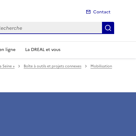
Contact
cherche
Recherch
n ligne
La DREAL et vous
a Seine »
Boîte à outils et projets connexes
Mobilisation