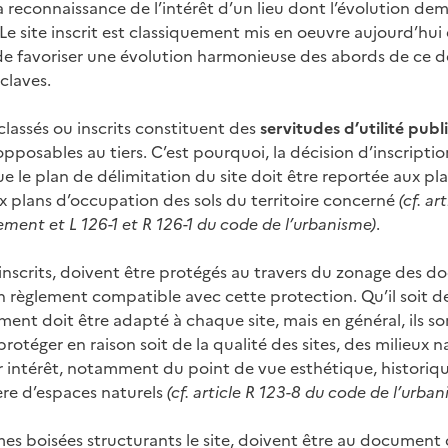
 la reconnaissance de l’intérêt d’un lieu dont l’évolution d
. Le site inscrit est classiquement mis en oeuvre aujourd’h
n de favoriser une évolution harmonieuse des abords de ce d
claves.
s classés ou inscrits constituent des
servitudes d’utilité publ
l opposables au tiers. C’est pourquoi, la décision d’inscripti
e le plan de délimitation du site doit être reportée aux pl
 plans d’occupation des sols du territoire concerné
(cf. ar
ment et L 126-1 et R 126-1 du code de l’urbanisme)
.
t inscrits, doivent être protégés au travers du zonage des 
 règlement compatible avec cette protection. Qu’il soit d
ement doit être adapté à chaque site, mais en général, ils so
protéger en raison soit de la qualité des sites, des milieux n
r intérêt, notamment du point de vue esthétique, historiq
tère d’espaces naturels
(cf. article R 123-8 du code de l’urban
rames boisées structurants le site, doivent être au document