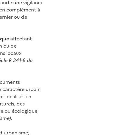
emande une vigilance
ui en complément à
ernier ou de
ique
affectant
on ou de
ans locaux
ticle R 341-8 du
documents
e caractère urbain
nt localisés en
aturels, des
ue ou écologique,
isme)
.
 d’urbanisme,