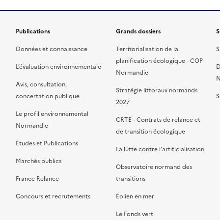
Publications
Grands dossiers
S
Données et connaissance
Territorialisation de la
S
planification écologique - COP
L’évaluation environnementale
D
Normandie
N
Avis, consultation,
Stratégie littoraux normands
concertation publique
S
2027
Le profil environnemental
CRTE - Contrats de relance et
Normandie
de transition écologique
Études et Publications
La lutte contre l’artificialisation
Marchés publics
Observatoire normand des
France Relance
transitions
Concours et recrutements
Éolien en mer
Le Fonds vert