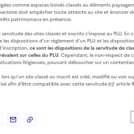
tégées comme espaces boisés classés ou éléments paysager
nisme doit empêcher toute atteinte au site et énoncer de
rêts patrimoniaux en présence.
a servitude des sites classés et inscrits s’impose au PLU. En 
e les dispositions d’un règlement d’un PLU et les dispositio
’inscription,
ce sont les dispositions de la servitude de cl
révalent sur celles du PLU
. Cependant, le non-respect de c
situations litigieuses, pouvant déboucher sur un contentie
lors qu’un site classé ou inscrit est créé, modifié ou voir s
visé afin d’être compatible avec cette servitude
(cf. articl
 Facebook
er sur X
Partager sur LinkedIn
Partager par email
Copier le lien de la page dans le presse-pap