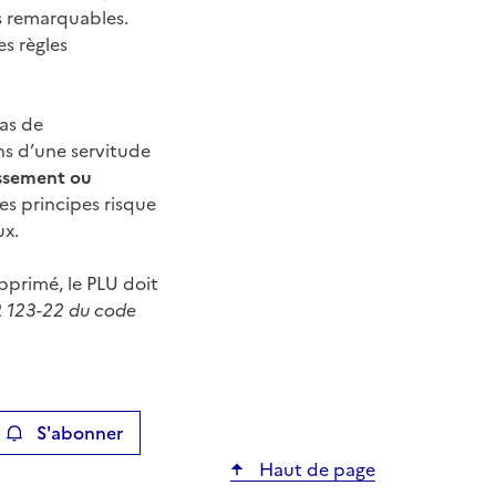
s remarquables.
s règles
cas de
ns d’une servitude
assement ou
es principes risque
ux.
upprimé, le PLU doit
e R 123-22 du code
S'abonner
ier
Haut de page