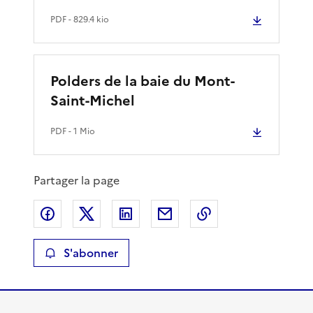
PDF
- 829.4 kio
Polders de la baie du Mont-
Saint-Michel
PDF
- 1 Mio
Partager la page
Partager sur Facebook
Partager sur X
Partager sur LinkedIn
Partager par email
Copier le lien de 
S'abonner