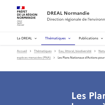
PRÉFET
DREAL Normandie
DE LA RÉGION
NORMANDIE
Direction régionale de l’envir
La DREAL
Thématiques
Publications
Accueil
Thématiques
Eau, littoral, biodiversité
Natu
espèces menacées (PNA)
Les Plans Nationaux d’Actions pou
Les Pla