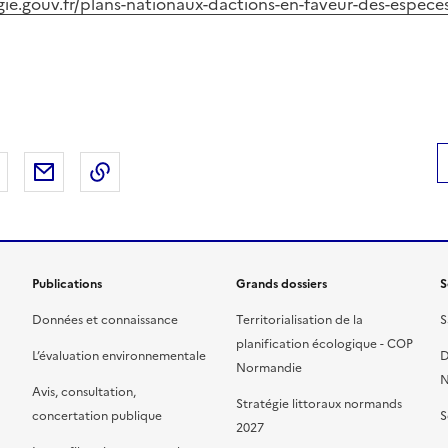
gie.gouv.fr/plans-nationaux-dactions-en-faveur-des-espec
 Facebook
er sur X
Partager sur LinkedIn
Partager par email
Copier le lien de la page dans le presse-pap
Publications
Grands dossiers
S
Données et connaissance
Territorialisation de la
S
planification écologique - COP
L’évaluation environnementale
D
Normandie
N
Avis, consultation,
Stratégie littoraux normands
concertation publique
S
2027