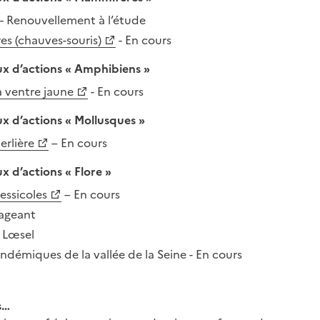
- Renouvellement à l’étude
es (chauves-souris)
- En cours
ux d’actions « Amphibiens »
 ventre jaune
- En cours
ux d’actions « Mollusques »
erlière
– En cours
x d’actions « Flore »
essicoles
– En cours
nageant
e Lœsel
ndémiques de la vallée de la Seine - En cours
s…