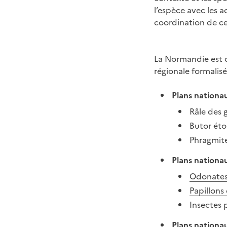
l’espèce avec les a
coordination de ce
La Normandie est c
régionale formalis
Plans nationau
Râle des 
Butor éto
Phragmite
Plans nationau
Odonates 
Papillons
Insectes p
Plans nationa