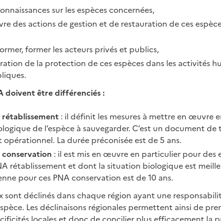
connaissances sur les espèces concernées,
e des actions de gestion et de restauration de ces espèce
nformer, former les acteurs privés et publics,
tégration de la protection de ces espèces dans les activités 
liques.
doivent être différenciés :
e
rétablissement
: il définit les mesures à mettre en œuvre 
iologique de l’espèce à sauvegarder. C’est un document de t
 opérationnel. La durée préconisée est de 5 ans.
a
conservation
: il est mis en œuvre en particulier pour des 
NA rétablissement et dont la situation biologique est meille
nne pour ces PNA conservation est de 10 ans.
x sont déclinés dans chaque région ayant une responsabilit
espèce. Les déclinaisons régionales permettent ainsi de pr
cificités locales et donc de concilier plus efficacement la 