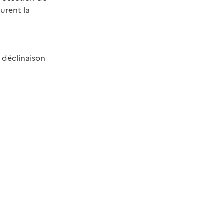
surent la
 déclinaison