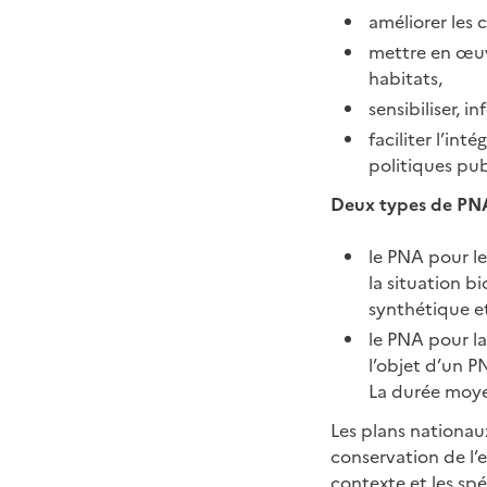
améliorer les 
mettre en œuvr
habitats,
sensibiliser, i
faciliter l’in
politiques pub
Deux types de PNA 
le PNA pour l
la situation b
synthétique et
le PNA pour l
l’objet d’un P
La durée moye
Les plans nationau
conservation de l’
contexte et les spé