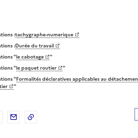
tions :
tachygraphe-numerique
tions :
Durée du travail
tions "
le cabotage
"
tions "
le paquet routier
"
tions "
Formalités déclaratives applicables au détachemen
tier
"
 Facebook
er sur X
Partager sur LinkedIn
Partager par email
Copier le lien de la page dans le presse-pap