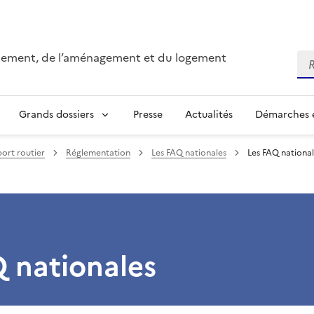
onnement, de l’aménagement et du logement
Re
Grands dossiers
Presse
Actualités
Démarches e
ort routier
Réglementation
Les FAQ nationales
Les FAQ nationa
 nationales