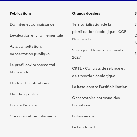
Publications
Grands dossiers
S
Données et connaissance
Territorialisation de la
S
planification écologique - COP
L’évaluation environnementale
D
Normandie
N
Avis, consultation,
Stratégie littoraux normands
concertation publique
S
2027
Le profil environnemental
CRTE - Contrats de relance et
Normandie
de transition écologique
Études et Publications
La lutte contre l’artificialisation
Marchés publics
Observatoire normand des
France Relance
transitions
Concours et recrutements
Éolien en mer
Le Fonds vert