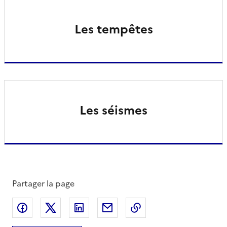
Les tempêtes
Les séismes
Partager la page
Partager sur Facebook
Partager sur X
Partager sur LinkedIn
Partager par email
Copier le lien de la 