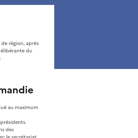
de région, après
délibérante du
.
rmandie
titué au maximum
-présidents.
ans des
ec le secrétariat,