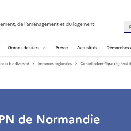
onnement, de l’aménagement et du logement
Re
Grands dossiers
Presse
Actualités
Démarches e
re et biodiversité
Instances régionales
Conseil scientifique régional 
PN de Normandie