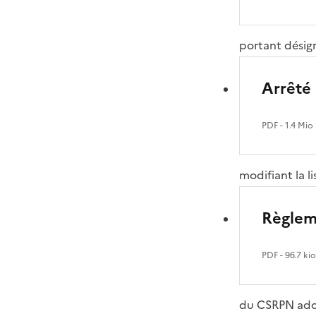
portant désig
Arrêté 
PDF
- 1.4 Mio
modifiant la 
Règlem
PDF
- 96.7 ki
du CSRPN adop