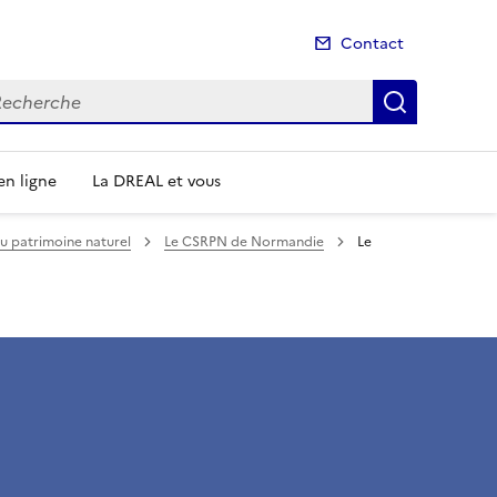
Contact
cherche
Recherch
n ligne
La DREAL et vous
du patrimoine naturel
Le CSRPN de Normandie
Le