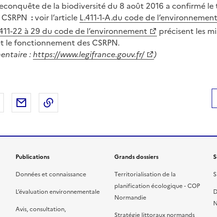
 reconquête de la biodiversité du 8 août 2016 a confirmé le 
es CSRPN
:
voir l’article
L.411-1-A.du code de l’environnemen
. 411-22 à 29 du code de l’environnement
précisent les mis
t le fonctionnement des CSRPN.
entaire :
https://www.legifrance.gouv.fr/
)
 Facebook
er sur X
Partager sur LinkedIn
Partager par email
Copier le lien de la page dans le presse-pap
Publications
Grands dossiers
S
Données et connaissance
Territorialisation de la
S
planification écologique - COP
L’évaluation environnementale
D
Normandie
N
Avis, consultation,
Stratégie littoraux normands