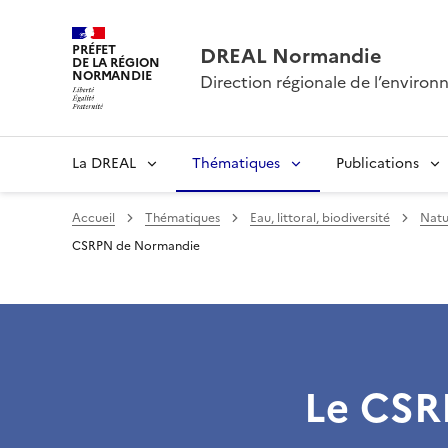
PRÉFET
DREAL Normandie
DE LA RÉGION
NORMANDIE
Direction régionale de l’envir
La DREAL
Thématiques
Publications
Accueil
Thématiques
Eau, littoral, biodiversité
Natu
CSRPN de Normandie
Le CSR