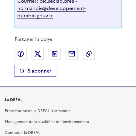
Courriel :
blc.seclad.dreal-
normandie@developpement-
durable.gouv.fr
Partager la page
Partager sur Facebook
Partager sur X
Partager sur LinkedIn
Partager par email
Copier le lien de 
S'abonner
La DREAL
Présentation de la DREAL Normandie
Management de la qualité et de l’environnement
Contacter la DREAL