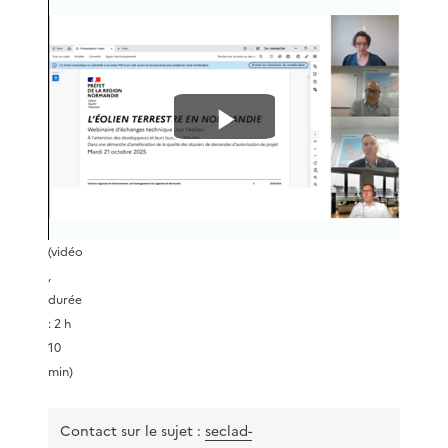
L
i
r
(vidéo
,
e
durée
: 2 h
l
10
min)
a
v
Contact sur le sujet :
seclad-