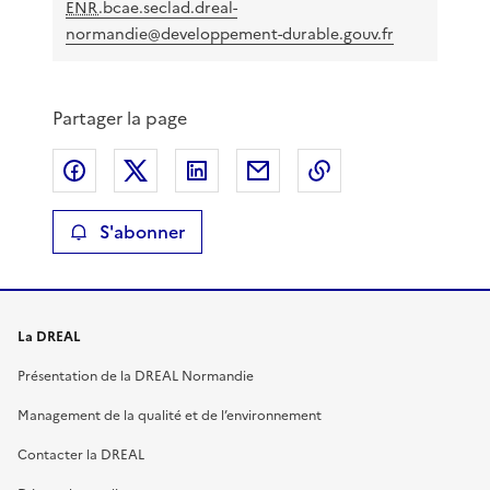
ENR
.bcae.seclad.dreal-
i
normandie@developpement-durable.gouv.fr
d
Partager la page
é
Partager sur Facebook
Partager sur X
Partager sur LinkedIn
Partager par email
Copier le lien de 
o
S'abonner
La DREAL
Présentation de la DREAL Normandie
Management de la qualité et de l’environnement
Contacter la DREAL