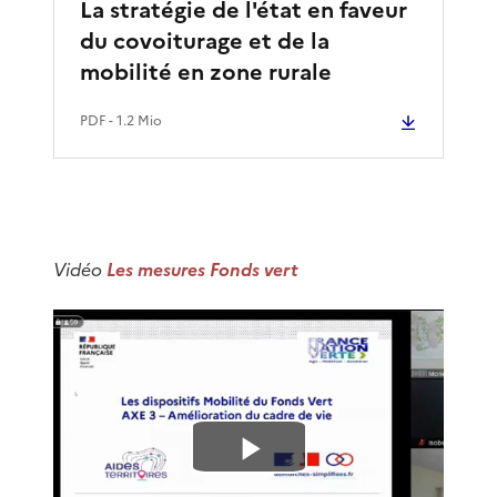
La stratégie de l'état en faveur
i
du covoiturage et de la
mobilité en zone rurale
d
PDF
- 1.2 Mio
é
o
Vidéo
Les mesures Fonds vert
L