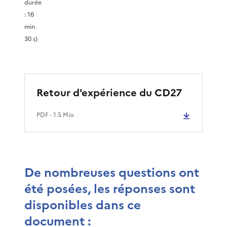
durée
: 16
l
min
30 s)
a
v
Retour d'expérience du CD27
i
PDF
- 1.5 Mio
d
é
o
De nombreuses questions ont
été posées, les réponses sont
disponibles dans ce
document :