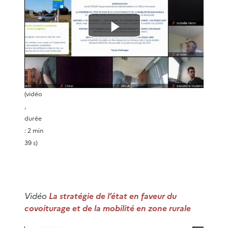
L
i
r
(vidéo
,
e
durée
: 2 min
l
39 s)
a
v
Vidéo
La stratégie de l’état en faveur du
covoiturage et de la mobilité en zone rurale
i