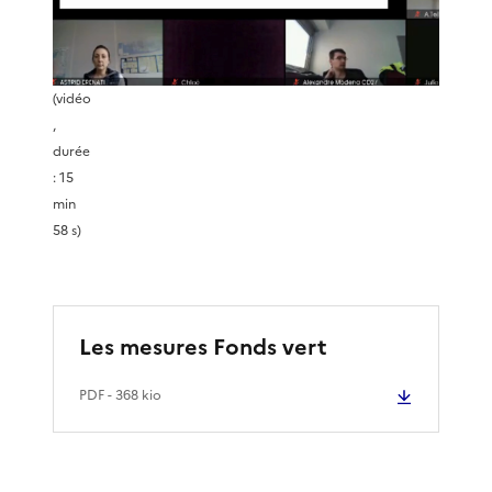
i
r
(vidéo
,
e
durée
: 15
l
min
58 s)
a
v
Les mesures Fonds vert
i
PDF
- 368 kio
d
é