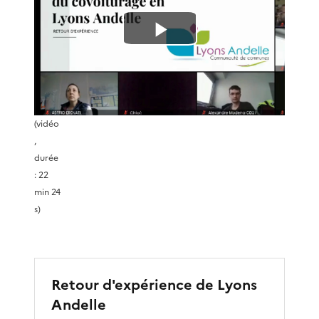
L
i
r
(vidéo
,
e
durée
: 22
l
min 24
s)
a
v
Retour d'expérience de Lyons
i
Andelle