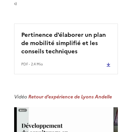
s)
a
v
Pertinence d'élaborer un plan
i
de mobilité simplifié et les
d
conseils techniques
é
PDF
- 2.4 Mio
o
Vidéo
Retour d’expérience de Lyons Andelle