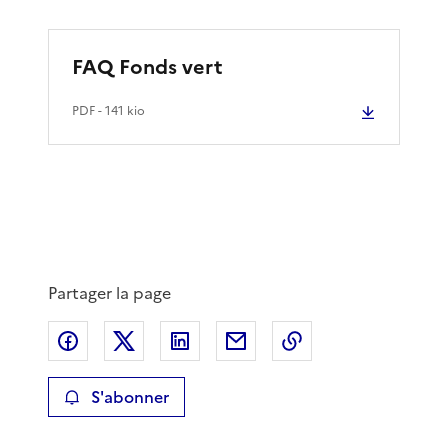
FAQ Fonds vert
PDF
- 141 kio
Partager la page
Partager sur Facebook
Partager sur X
Partager sur LinkedIn
Partager par email
Copier le lien de 
S'abonner