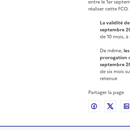
entre le 1er septe
réaliser cette FCO.
La validité d
septembre 202
de 10 mois, à
De même,
le
prorogation
e
septembre 202
de six mois su
retenue
Partager la page
Partager sur
Partag