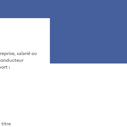
reprise, salarié ou
 conducteur
port
:
 titre