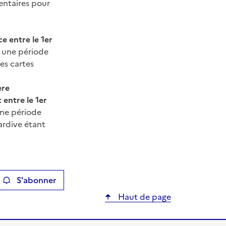
entaires pour
e entre le 1er
 une période
es cartes
ère
 entre le 1er
une période
tardive étant
S'abonner
ier
Haut de page