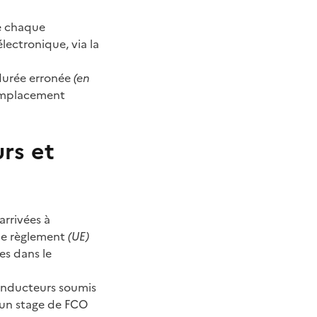
de chaque
ectronique, via la
 durée erronée
(en
emplacement
rs et
arrivées à
 le règlement
(UE)
es dans le
conducteurs soumis
e un stage de FCO