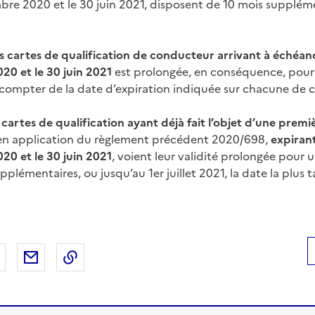
mbre 2020 et le 30 juin 2021, disposent de 10 mois supplém
es cartes de qualification de conducteur arrivant à échéanc
0 et le 30 juin 2021
est prolongée, en conséquence, pour
 compter de la date d’expiration indiquée sur chacune de c
s cartes de qualification ayant déjà fait l’objet d’une premi
n application du règlement précédent 2020/698,
expirant
0 et le 30 juin 2021
, voient leur validité prolongée pour 
pplémentaires, ou jusqu’au 1er juillet 2021, la date la plus 
 Facebook
er sur X
Partager sur LinkedIn
Partager par email
Copier le lien de la page dans le presse-pap