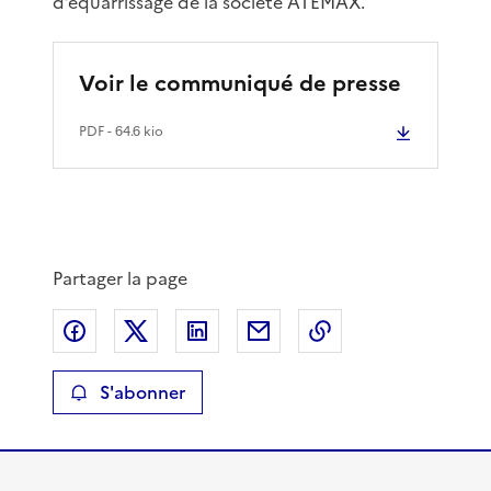
d’équarrissage de la société ATEMAX.
Voir le communiqué de presse
PDF
- 64.6 kio
Partager la page
Partager sur Facebook
Partager sur X
Partager sur LinkedIn
Partager par email
Copier le lien de 
S'abonner