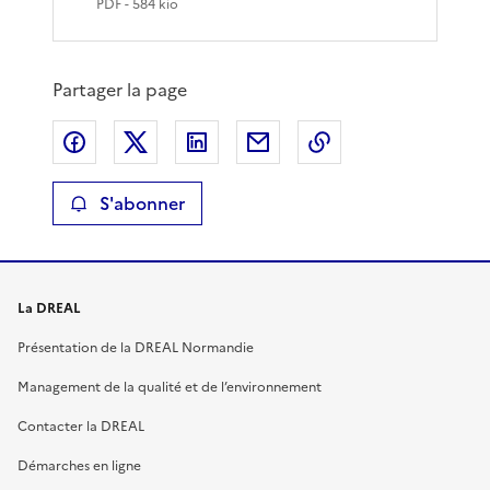
PDF
- 584 kio
Partager la page
Partager sur Facebook
Partager sur X
Partager sur LinkedIn
Partager par email
Copier le lien de 
S'abonner
La DREAL
Présentation de la DREAL Normandie
Management de la qualité et de l’environnement
Contacter la DREAL
Démarches en ligne