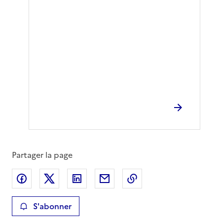
Partager la page
Partager sur Facebook
Partager sur X
Partager sur LinkedIn
Partager par email
Copier le lien de la 
S'abonner