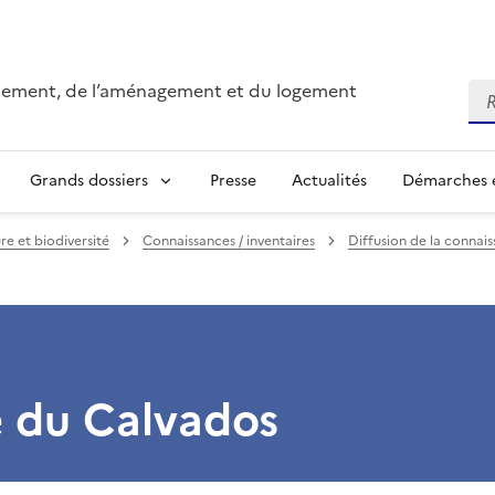
onnement, de l’aménagement et du logement
Re
Grands dossiers
Presse
Actualités
Démarches e
re et biodiversité
Connaissances / inventaires
Diffusion de la connai
e du Calvados