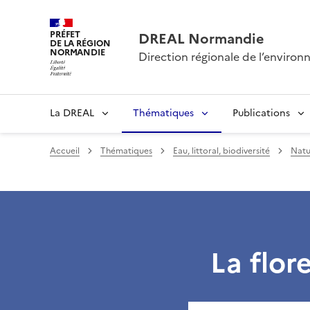
PRÉFET
DREAL Normandie
DE LA RÉGION
NORMANDIE
Direction régionale de l’envir
La DREAL
Thématiques
Publications
Accueil
Thématiques
Eau, littoral, biodiversité
Natu
La flor