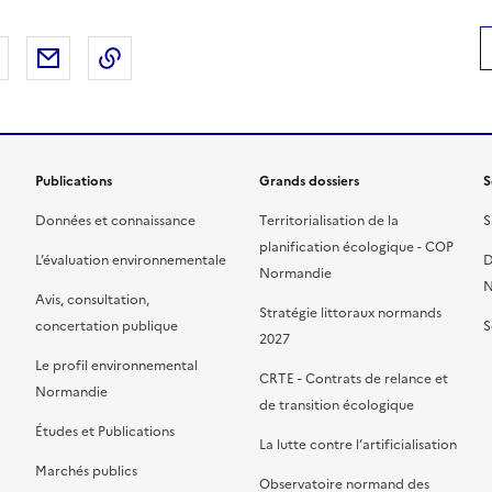
 Facebook
er sur X
Partager sur LinkedIn
Partager par email
Copier le lien de la page dans le presse-pap
Publications
Grands dossiers
S
Données et connaissance
Territorialisation de la
S
planification écologique - COP
L’évaluation environnementale
D
Normandie
N
Avis, consultation,
Stratégie littoraux normands
concertation publique
S
2027
Le profil environnemental
CRTE - Contrats de relance et
Normandie
de transition écologique
Études et Publications
La lutte contre l’artificialisation
Marchés publics
Observatoire normand des