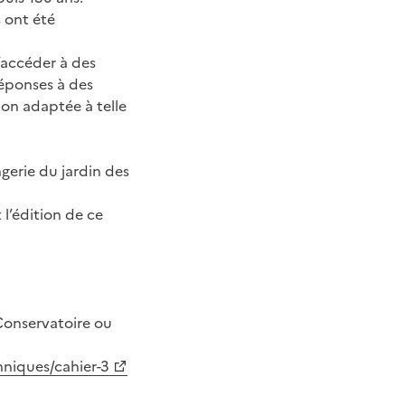
 ont été
’accéder à des
réponses à des
ion adaptée à telle
ngerie du jardin des
 l’édition de ce
Conservatoire ou
hniques/cahier-3