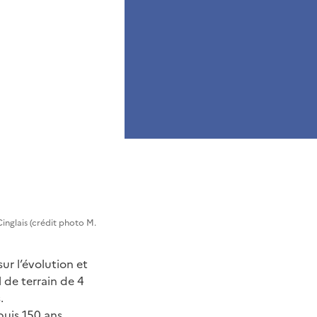
inglais (crédit photo M.
r l’évolution et
 de terrain de 4
.
uis 150 ans.