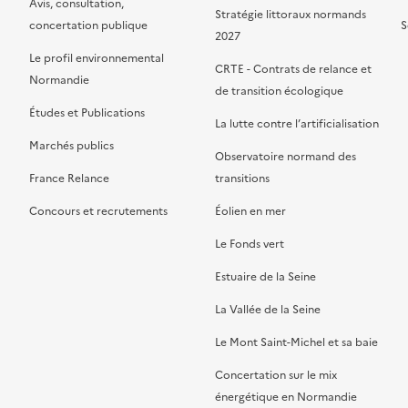
Avis, consultation,
Stratégie littoraux normands
concertation publique
S
2027
Le profil environnemental
CRTE - Contrats de relance et
Normandie
de transition écologique
Études et Publications
La lutte contre l’artificialisation
Marchés publics
Observatoire normand des
France Relance
transitions
Concours et recrutements
Éolien en mer
Le Fonds vert
Estuaire de la Seine
La Vallée de la Seine
Le Mont Saint-Michel et sa baie
Concertation sur le mix
énergétique en Normandie