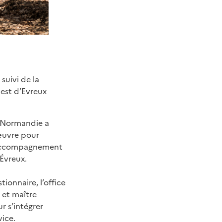
suivi de la
est d’Evreux
AL Normandie a
 œuvre pour
d’accompagnement
’Évreux.
tionnaire, l’office
 et maître
ur s’intégrer
ice.