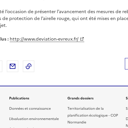
été l’occasion de présenter l’avancement des mesures de re
de protection de l’airelle rouge, qui ont été mises en plac
jet.
lus :
http://www.deviation-evreux.fr/
 Facebook
er sur X
Partager sur LinkedIn
Partager par email
Copier le lien de la page dans le presse-pap
Publications
Grands dossiers
S
Données et connaissance
Territorialisation de la
S
planification écologique - COP
L’évaluation environnementale
D
Normandie
N