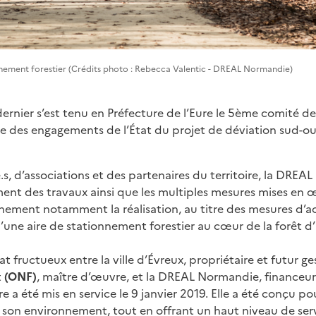
nnement forestier (Crédits photo : Rebecca Valentic - DREAL Normandie)
dernier s’est tenu en Préfecture de l’Eure le 5ème comité de 
 des engagements de l’État du projet de déviation sud-ou
.s, d’associations et des partenaires du territoire, la DRE
ent des travaux ainsi que les multiples mesures mises en
onnement notamment la réalisation, au titre des mesures 
d’une aire de stationnement forestier au cœur de la forêt d
t fructueux entre la ville d’Évreux, propriétaire et futur ges
t
(ONF)
, maître d’œuvre, et la DREAL Normandie, financeur
re a été mis en service le 9 janvier 2019. Elle a été conçu po
son environnement, tout en offrant un haut niveau de serv