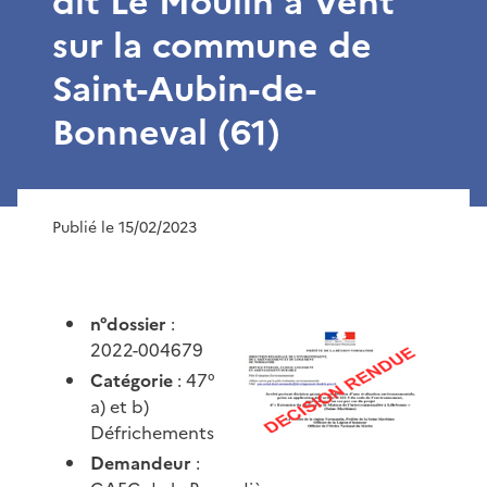
dit Le Moulin à Vent
sur la commune de
Saint-Aubin-de-
Bonneval (61)
Publié le 15/02/2023
n°dossier
:
2022-004679
Catégorie
: 47°
a) et b)
Défrichements
Demandeur
: