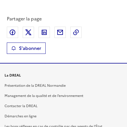
Partager la page
Partager sur Facebook
Partager sur X
Partager sur LinkedIn
Partager par email
Copier le lien de la 
S'abonner
La DREAL
Présentation de la DREAL Normandie
Management de la qualité et de l’environnement
Contacter la DREAL
Démarches en ligne
Les bons réflexes en cas de contrôle par des agents de l’État