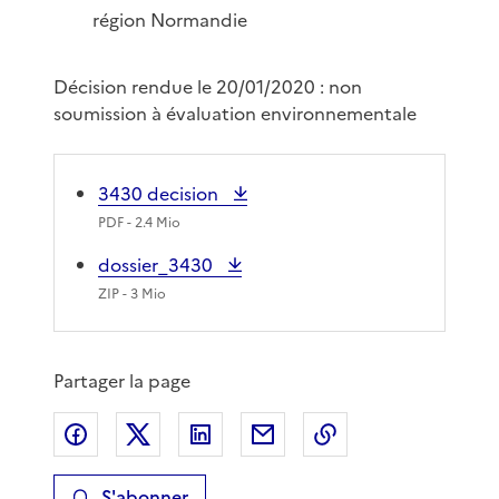
région Normandie
Décision rendue le 20/01/2020 : non
soumission à évaluation environnementale
3430 decision
PDF
- 2.4 Mio
dossier_3430
ZIP
- 3 Mio
Partager la page
Partager sur Facebook
Partager sur X
Partager sur LinkedIn
Partager par email
Copier le lien de 
S'abonner