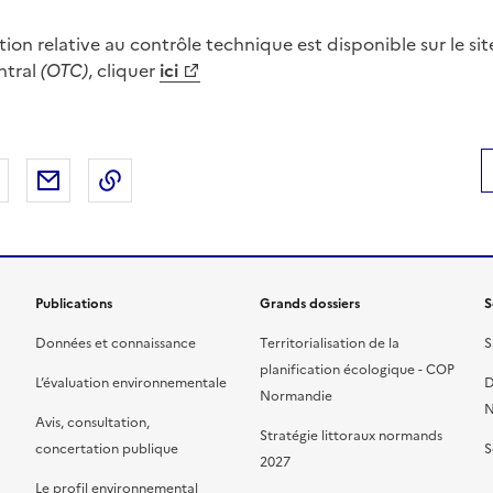
ion relative au contrôle technique est disponible sur le si
ntral
(OTC)
, cliquer
ici
 Facebook
er sur X
Partager sur LinkedIn
Partager par email
Copier le lien de la page dans le presse-pap
Publications
Grands dossiers
S
Données et connaissance
Territorialisation de la
S
planification écologique - COP
L’évaluation environnementale
D
Normandie
N
Avis, consultation,
Stratégie littoraux normands
concertation publique
S
2027
Le profil environnemental